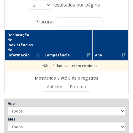
resultados por página
Procurar:
Declaração
de
Inexistências
de
Informação
Competência
Ano
Não há dados a serem exibidos!
Mostrando 0 até 0 de 0 registros
Anterior
Próximo
Ano
Mês