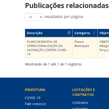
Publicações relacionadas
resultados por página
Descrição
Categoria
Objet
PLANO MUNICIPAL DE
Planos
OBJETI
OPERACIONALIZAÇÃO DA
Municipais
Milagr
VACINAÇÃO CONTRA COVID –
força 
19
Mostrando de 1 até 1 de 1 registros
PREFEITURA
LICITAÇÕES E
CONTRATOS
COVID-19
Contratos
Fale conosco
Licitações