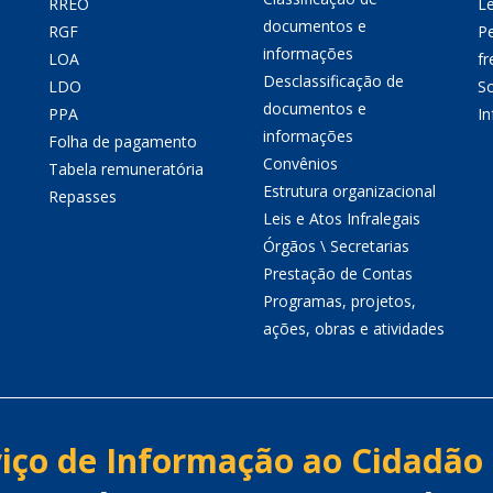
RREO
Le
documentos e
RGF
P
informações
LOA
fr
Desclassificação de
LDO
So
documentos e
PPA
I
informações
Folha de pagamento
Convênios
Tabela remuneratória
Estrutura organizacional
Repasses
Leis e Atos Infralegais
Órgãos \ Secretarias
Prestação de Contas
Programas, projetos,
ações, obras e atividades
iço de Informação ao Cidadão 