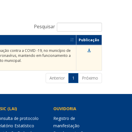
Pesquisar
Publicação
nação contra a COVID -19, no município de
oronavírus, mantendo em funcionamento a
to municipal.
Anterior
1
Próximo
SIC (LAI)
OUVIDORIA
nsulta de protocolo
Registro de
latório Estatístico
manifestação