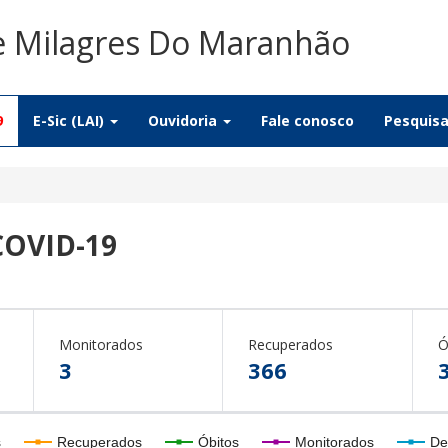
De Milagres Do Maranhão
9
E-Sic (LAI)
Ouvidoria
Fale conosco
Pesquis
COVID-19
Monitorados
Recuperados
Ó
3
366
s
Recuperados
Óbitos
Monitorados
De