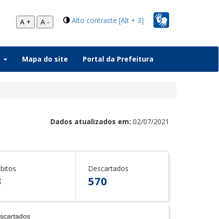
Alto contraste [Alt + 3]
A +
A -
a
Mapa do site
Portal da Prefeitura
Dados atualizados em:
02/07/2021
bitos
Descartados
3
570
scartados