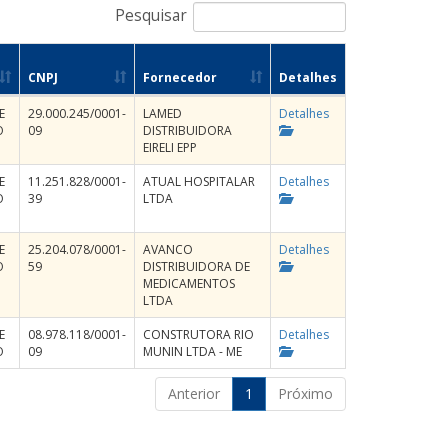
Pesquisar
CNPJ
Fornecedor
Detalhes
E
29.000.245/0001-
LAMED
Detalhes
O
09
DISTRIBUIDORA
EIRELI EPP
E
11.251.828/0001-
ATUAL HOSPITALAR
Detalhes
O
39
LTDA
E
25.204.078/0001-
AVANCO
Detalhes
O
59
DISTRIBUIDORA DE
MEDICAMENTOS
LTDA
E
08.978.118/0001-
CONSTRUTORA RIO
Detalhes
O
09
MUNIN LTDA - ME
Anterior
1
Próximo