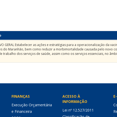
o
VO GERAL Estabelecer as ações e estratégias para a operacionalização da vaci
es do Maranhão, bem como reduzir a morbimortalidade causada pelo novo c
de trabalho dos serviços de saúde, assim como os serviços essenciais, no âmbi
FINANÇAS
ACESSO À
E-
INFORMAÇÃO
Execução Orçamentária
Co
Lei nº 12.527/2011
e Financeira
Re
Classificação de