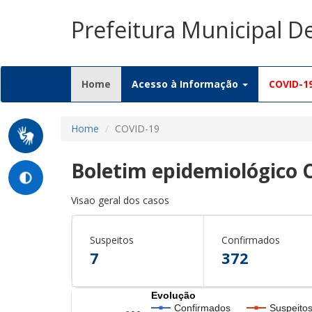
Prefeitura Municipal 
(current)
Home
Acesso à Informação
COVID-1
Home
COVID-19
Boletim epidemiológico 
Visao geral dos casos
Suspeitos
Confirmados
7
372
Evolução
Confirmados
Suspeito