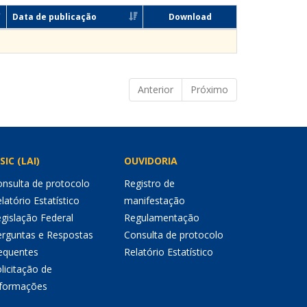
Data de publicação
Download
Anterior
Próximo
SIC (LAI)
OUVIDORIA
nsulta de protocolo
Registro de
latório Estatístico
manifestação
gislação Federal
Regulamentação
erguntas e Respostas
Consulta de protocolo
equentes
Relatório Estatístico
licitação de
nformações