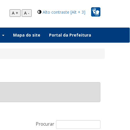
Alto contraste [Alt + 3]
A +
A -
a
Mapa do site
Portal da Prefeitura
Procurar