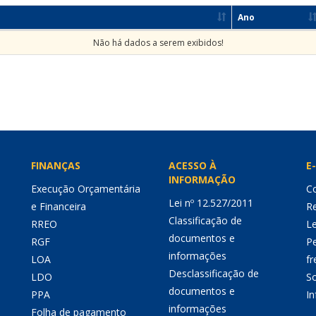
Ano
Não há dados a serem exibidos!
FINANÇAS
ACESSO À
E-
INFORMAÇÃO
Execução Orçamentária
Co
Lei nº 12.527/2011
e Financeira
Re
Classificação de
RREO
Le
documentos e
RGF
P
informações
LOA
fr
Desclassificação de
LDO
So
documentos e
PPA
I
informações
Folha de pagamento