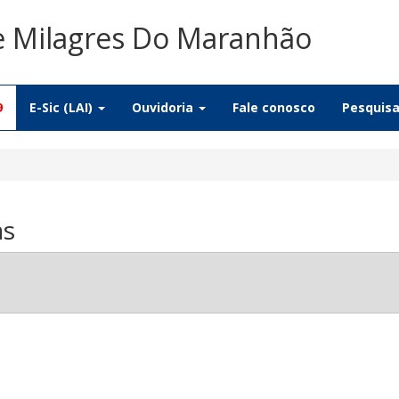
De Milagres Do Maranhão
9
E-Sic (LAI)
Ouvidoria
Fale conosco
Pesquis
as