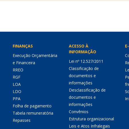
FINANÇAS
ACESSO À
E-
INFORMAÇÃO
Execução Orçamentária
Co
Lei nº 12.527/2011
e Financeira
Re
Classificação de
RREO
Le
documentos e
RGF
P
informações
LOA
fr
Desclassificação de
LDO
So
documentos e
PPA
I
informações
Folha de pagamento
Convênios
Tabela remuneratória
Estrutura organizacional
Repasses
Leis e Atos Infralegais