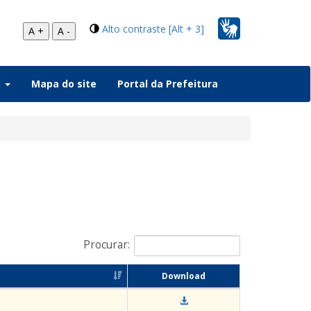
Alto contraste [Alt + 3]
A +
A -
a
Mapa do site
Portal da Prefeitura
Procurar:
Download