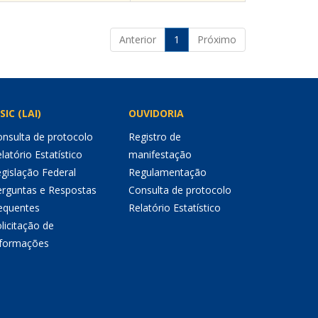
Anterior
1
Próximo
SIC (LAI)
OUVIDORIA
nsulta de protocolo
Registro de
latório Estatístico
manifestação
gislação Federal
Regulamentação
erguntas e Respostas
Consulta de protocolo
equentes
Relatório Estatístico
licitação de
nformações