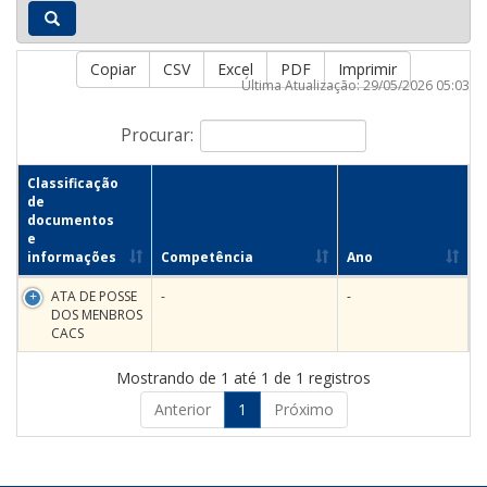
Copiar
CSV
Excel
PDF
Imprimir
Última Atualização: 29/05/2026 05:03
Procurar:
Classificação
de
documentos
e
informações
Competência
Ano
ATA DE POSSE
-
-
DOS MENBROS
CACS
Mostrando de 1 até 1 de 1 registros
Anterior
1
Próximo