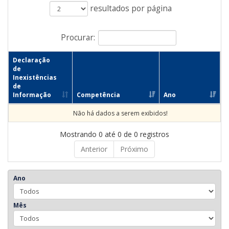
resultados por página
Procurar:
Declaração
de
Inexistências
de
Informação
Competência
Ano
Não há dados a serem exibidos!
Mostrando 0 até 0 de 0 registros
Anterior
Próximo
Ano
Mês