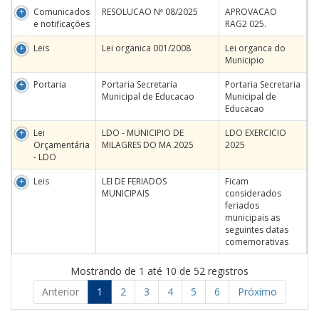
Comunicados
RESOLUCAO Nº 08/2025
APROVACAO
e notificações
RAG2 025.
Leis
Lei organica 001/2008
Lei organca do
Municipio
Portaria
Portaria Secretaria
Portaria Secretaria
Municipal de Educacao
Municipal de
Educacao
Lei
LDO - MUNICIPIO DE
LDO EXERCICIO
Orçamentária
MILAGRES DO MA 2025
2025
- LDO
Leis
LEI DE FERIADOS
Ficam
MUNICIPAIS
considerados
feriados
municipais as
seguintes datas
comemorativas
Mostrando de 1 até 10 de 52 registros
Anterior
1
2
3
4
5
6
Próximo