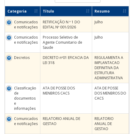
Categoria
Título
Resumo
Comunicados
RETIFICAÇÃO N º 1 DO
Julho
e notificações
EDITAL Nº 001/2026
Comunicados
Processo Seletivo de
Julho
e notificações
Agente Comunitario de
Saude
Decretos
DECRETO nº01 EFICACIA DA
REGULAMENTA A
LEI 318
IMPLANTACAO
DEFINITIVA DA
ESTRUTURA
ADMINISTRATIVA
Classificação
ATA DE POSSE DOS
ATA DE POSSE
de
MENBROS CACS
DOS MENBROS DO
documentos
CACS
e
informações
Comunicados
RELATORIO ANUAL DE
RELATORIO
e notificações
GESTAO
ANUAL DE
GESTAO