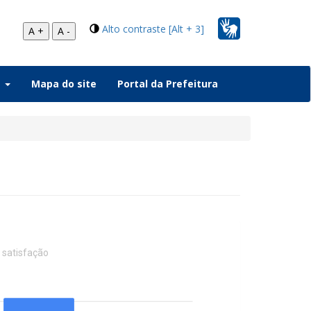
Alto contraste [Alt + 3]
A +
A -
a
Mapa do site
Portal da Prefeitura
 satisfação