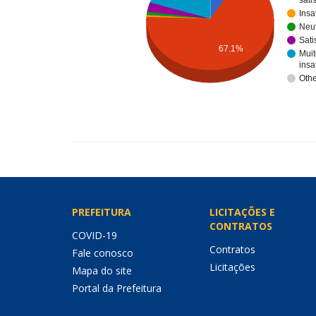
satis
Insa
Neu
Sati
67.1%
Muit
insa
Othe
PREFEITURA
LICITAÇÕES E
CONTRATOS
COVID-19
Contratos
Fale conosco
Licitações
Mapa do site
Portal da Prefeitura