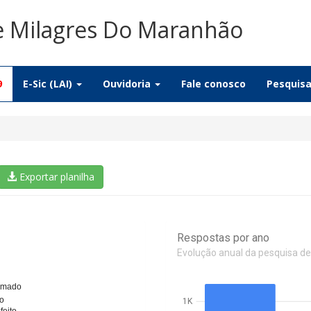
De Milagres Do Maranhão
9
E-Sic (LAI)
Ouvidoria
Fale conosco
Pesquis
Exportar planilha
Respostas por ano
Evolução anual da pesquisa de
ormado
o
1K