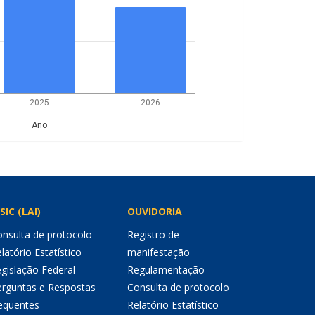
2025
2026
Ano
SIC (LAI)
OUVIDORIA
nsulta de protocolo
Registro de
latório Estatístico
manifestação
gislação Federal
Regulamentação
erguntas e Respostas
Consulta de protocolo
equentes
Relatório Estatístico