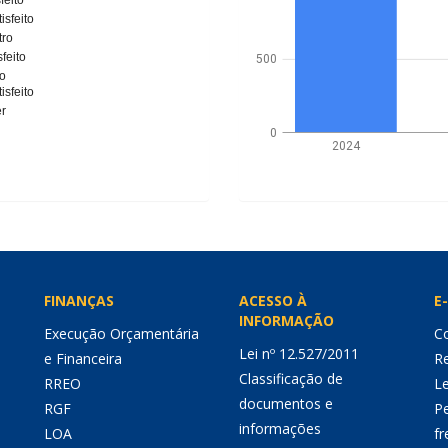
feito
tisfeito
tro
sfeito
500
o
tisfeito
r
0
2024
FINANÇAS
ACESSO À
E-
INFORMAÇÃO
Execução Orçamentária
Co
Lei nº 12.527/2011
e Financeira
Re
Classificação de
RREO
Le
documentos e
RGF
P
informações
LOA
fr