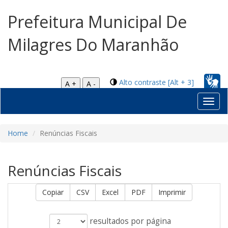
Prefeitura Municipal De
Milagres Do Maranhão
Alto contraste [Alt + 3]
A +
A -
Toggl
navig
Home
Renúncias Fiscais
Renúncias Fiscais
Copiar
CSV
Excel
PDF
Imprimir
resultados por página