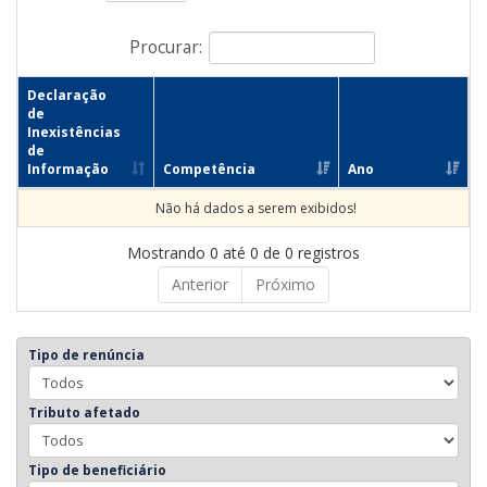
Procurar:
Declaração
de
Inexistências
de
Informação
Competência
Ano
Não há dados a serem exibidos!
Mostrando 0 até 0 de 0 registros
Anterior
Próximo
Tipo de renúncia
Tributo afetado
Tipo de beneficiário