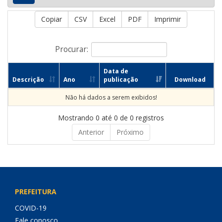
Copiar
CSV
Excel
PDF
Imprimir
Procurar:
Data de
Descrição
Ano
publicação
Download
Não há dados a serem exibidos!
Mostrando 0 até 0 de 0 registros
Anterior
Próximo
PREFEITURA
COVID-19
Fale conosco