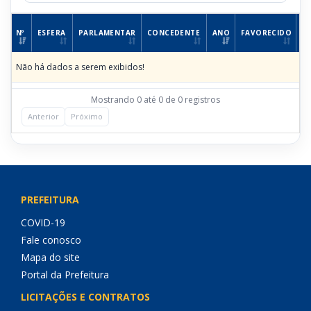
Nº
ESFERA
PARLAMENTAR
CONCEDENTE
ANO
FAVORECIDO
R
Não há dados a serem exibidos!
Mostrando 0 até 0 de 0 registros
Anterior
Próximo
PREFEITURA
COVID-19
Fale conosco
Mapa do site
Portal da Prefeitura
LICITAÇÕES E CONTRATOS