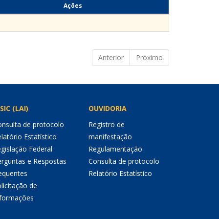
Ações
Anterior
Próximo
SIC (LAI)
OUVIDORIA
nsulta de protocolo
Registro de
latório Estatístico
manifestação
gislação Federal
Regulamentação
erguntas e Respostas
Consulta de protocolo
equentes
Relatório Estatístico
licitação de
nformações