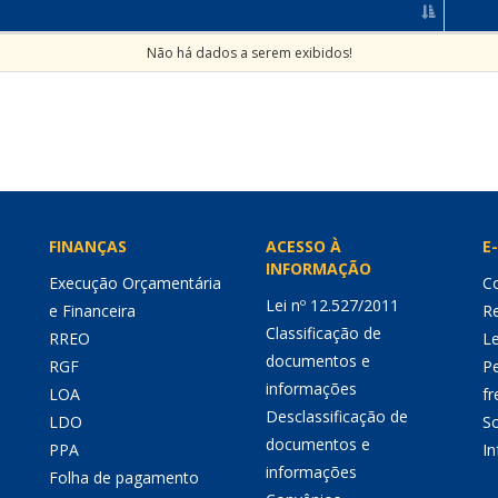
Não há dados a serem exibidos!
FINANÇAS
ACESSO À
E-
INFORMAÇÃO
Execução Orçamentária
Co
Lei nº 12.527/2011
e Financeira
Re
Classificação de
RREO
Le
documentos e
RGF
P
informações
LOA
fr
Desclassificação de
LDO
So
documentos e
PPA
I
informações
Folha de pagamento