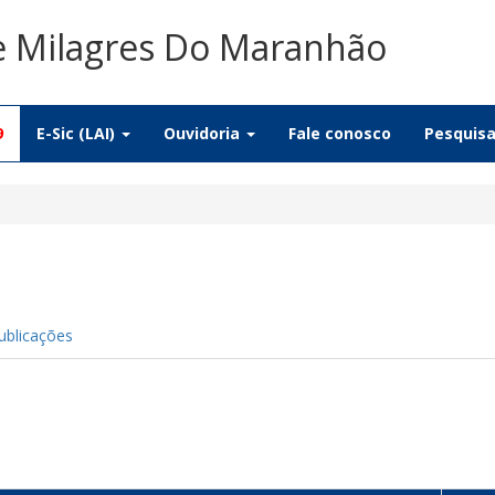
De Milagres Do Maranhão
9
E-Sic (LAI)
Ouvidoria
Fale conosco
Pesquis
ublicações