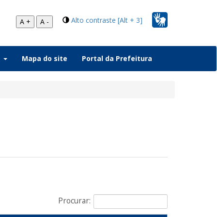
Alto contraste [Alt + 3]
A +
A -
a
Mapa do site
Portal da Prefeitura
Procurar: